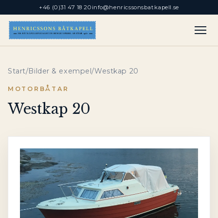
+46 (0)31 47 18 20
info@henricssonsbatkapell.se
Start
/
Bilder & exempel
/
Westkap 20
MOTORBÅTAR
Westkap 20