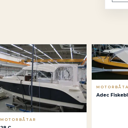
MOTORBÅT
Adec Fiskeb
MOTORBÅTAR
28 C