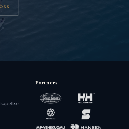
OSS
Partners
kapell.se