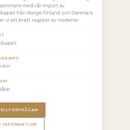
llsammans med vår import av
alkapell från Norge Finland och Danmark
er vi ett brett register av modeller
NT
alkapell
ANSINFO
eckor
ORI
åtar
PELLFÖRFRÅGAN
R INFORMATION