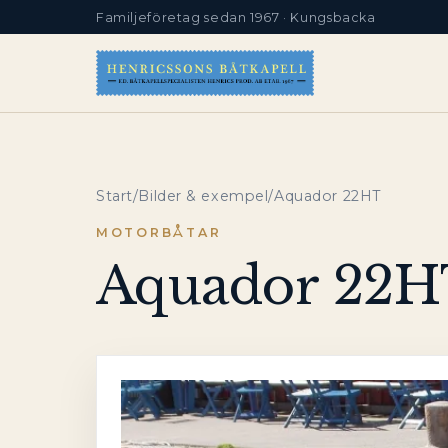
Familjeföretag sedan 1967 · Kungsbacka
Start
/
Bilder & exempel
/
Aquador 22HT
MOTORBÅTAR
Aquador 22