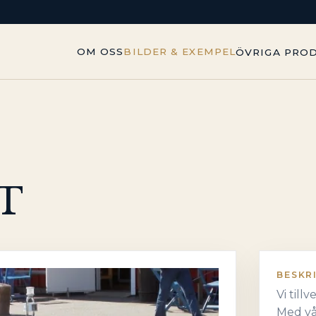
OM OSS
BILDER & EXEMPEL
ÖVRIGA PRO
HT
BESKR
Vi till
Med vå