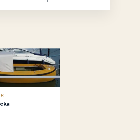
AR
leka