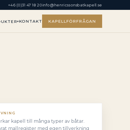
+46 (0)31 47 18 20
info@henricssonsbatkapell.se
KONTAKT
KAPELLFÖRFRÅGAN
DUKTER
IVNING
verkar kapell till många typer av båtar.
rat mallregister med egen tillverkning