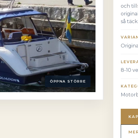
och ti
origin
så täck
VARIA
Origin
LEVER
8-10 v
ÖPPNA STÖRRE
KATEG
Motorb
KA
ME