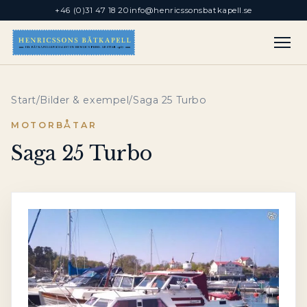
+46 (0)31 47 18 20
info@henricssonsbatkapell.se
Start
/
Bilder & exempel
/
Saga 25 Turbo
MOTORBÅTAR
Saga 25 Turbo