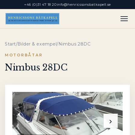
+46 (0)31 47 18 20
info@henricssonsbatkapell.se
Start
/
Bilder & exempel
/
Nimbus 28DC
MOTORBÅTAR
Nimbus 28DC
‹
›