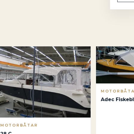
MOTORBÅT
Adec Fiskeb
MOTORBÅTAR
28 C