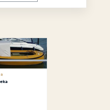
AR
leka