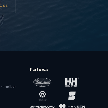
OSS
Partners
kapell.se