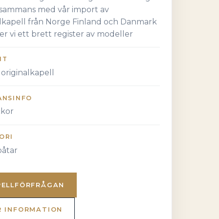
llsammans med vår import av
alkapell från Norge Finland och Danmark
er vi ett brett register av modeller
NT
originalkapell
ANSINFO
ckor
ORI
åtar
PELLFÖRFRÅGAN
R INFORMATION