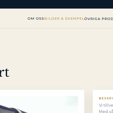
OM OSS
BILDER & EXEMPEL
ÖVRIGA PRO
rt
BESKR
Vi till
Med vå