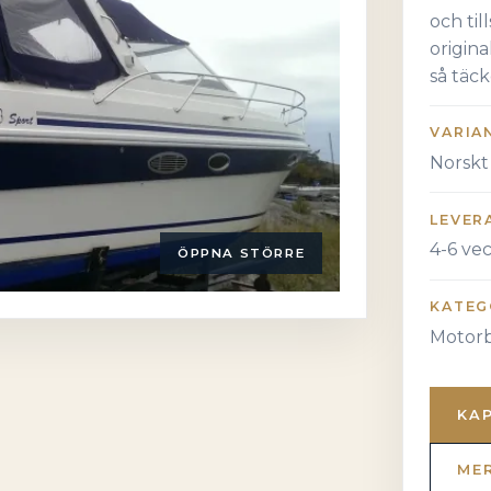
och ti
origin
så täck
VARIA
Norskt 
LEVER
4-6 ve
ÖPPNA STÖRRE
KATEG
Motorb
KA
ME