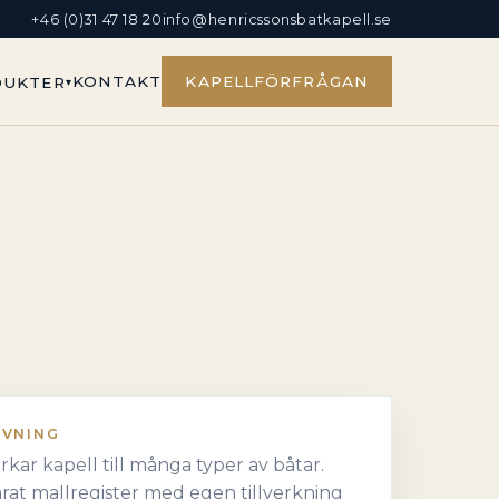
+46 (0)31 47 18 20
info@henricssonsbatkapell.se
KONTAKT
KAPELLFÖRFRÅGAN
DUKTER
IVNING
verkar kapell till många typer av båtar.
rat mallregister med egen tillverkning