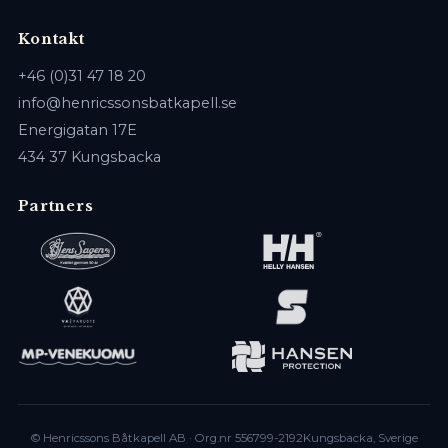
Kontakt
+46 (0)31 47 18 20
info@henricssonsbatkapell.se
Energigatan 17E
434 37 Kungsbacka
Partners
© Henricssons Båtkapell AB · Org.nr 556799-2192
Kungsbacka, Sverige