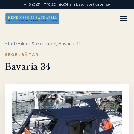
+46 (0)31 47 18 20
info@henricssonsbatkapell.se
Start
/
Bilder & exempel
/
Bavaria 34
SEGELBÅTAR
Bavaria 34