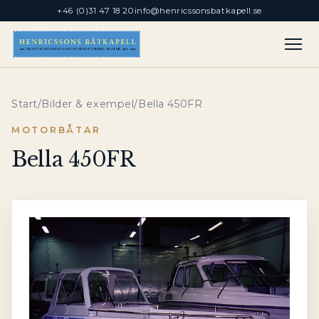
+46 (0)31 47 18 20
info@henricssonsbatkapell.se
Start
/
Bilder & exempel
/
Bella 450FR
MOTORBÅTAR
Bella 450FR