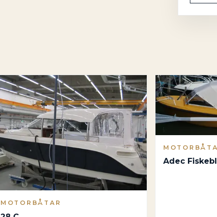
MOTORBÅT
Adec Fiskeb
MOTORBÅTAR
28 C