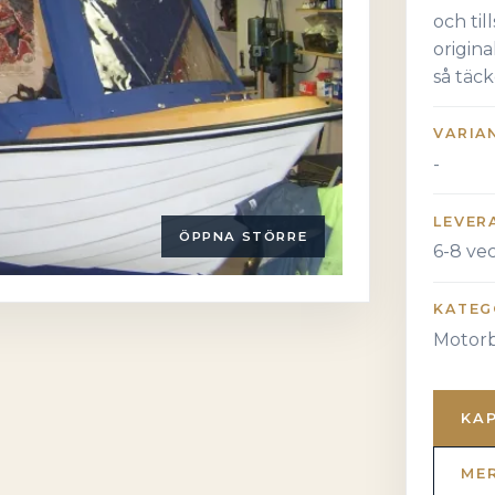
och ti
origin
så täck
VARIA
-
LEVER
ÖPPNA STÖRRE
6-8 ve
KATEG
Motorb
KA
ME