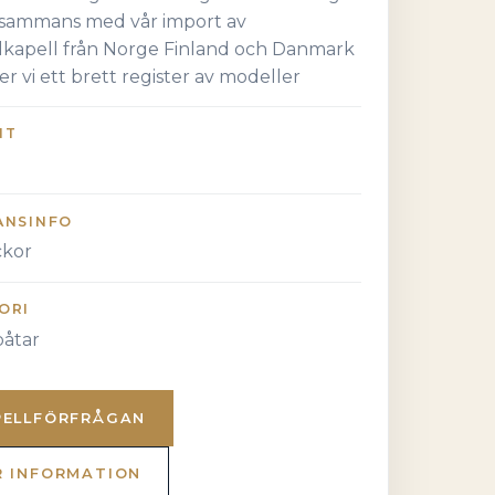
llsammans med vår import av
alkapell från Norge Finland och Danmark
er vi ett brett register av modeller
NT
ANSINFO
ckor
ORI
åtar
PELLFÖRFRÅGAN
R INFORMATION