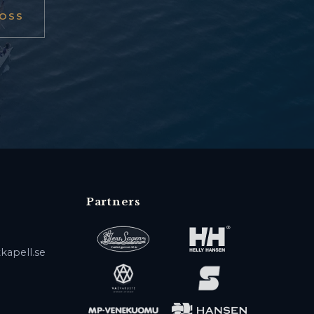
OSS
Partners
kapell.se