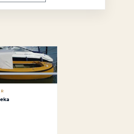
AR
leka