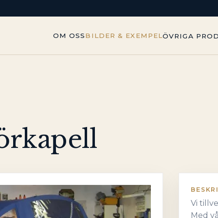
OM OSS
BILDER & EXEMPEL
ÖVRIGA PRO
örkapell
BESKR
Vi till
Med vå