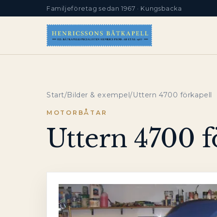
Familjeföretag sedan 1967 · Kungsbacka
Start
/
Bilder & exempel
/
Uttern 4700 förkapell
MOTORBÅTAR
Uttern 4700 f