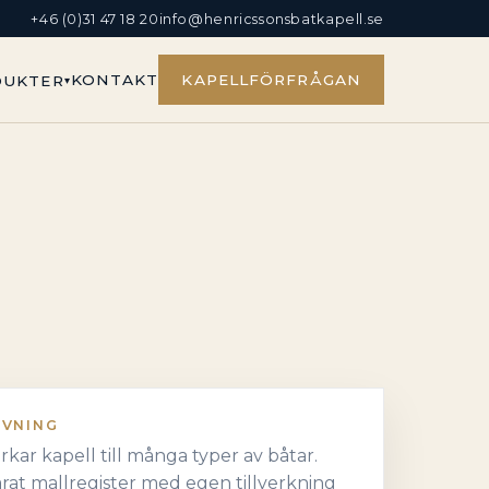
+46 (0)31 47 18 20
info@henricssonsbatkapell.se
KONTAKT
KAPELLFÖRFRÅGAN
DUKTER
IVNING
verkar kapell till många typer av båtar.
rat mallregister med egen tillverkning