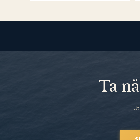
Ta nä
Ut
S