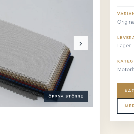
VARIA
Origin
LEVER
›
Lager
KATEG
Motorb
KA
ÖPPNA STÖRRE
ME