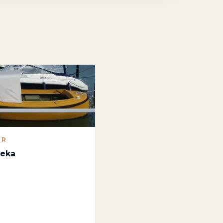
AR
leka