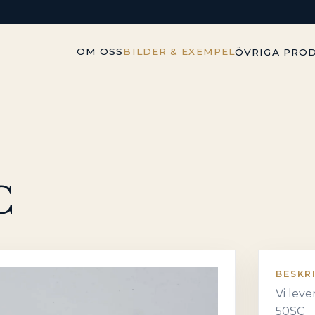
OM OSS
BILDER & EXEMPEL
ÖVRIGA PRO
C
BESKR
Vi leve
50SC