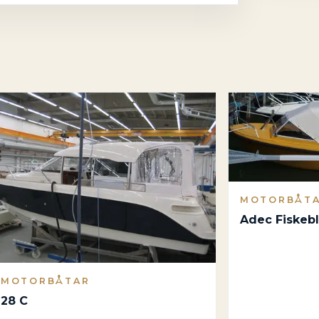
MOTORBÅT
Adec Fiskeb
MOTORBÅTAR
28 C