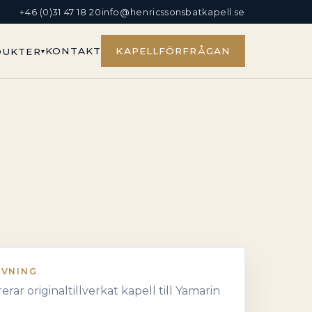
+46 (0)31 47 18 20
info@henricssonsbatkapell.se
KONTAKT
KAPELLFÖRFRÅGAN
DUKTER
IVNING
rerar originaltillverkat kapell till Yamarin