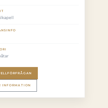
NT
alkapell
ANSINFO
ORI
åtar
PELLFÖRFRÅGAN
R INFORMATION