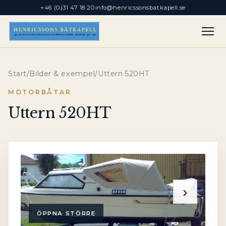
+46 (0)31 47 18 20
info@henricssonsbatkapell.se
Start
/
Bilder & exempel
/
Uttern 520HT
MOTORBÅTAR
Uttern 520HT
‹
›
ÖPPNA STÖRRE