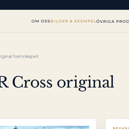
OM OSS
BILDER & EXEMPEL
ÖVRIGA PRO
iginal hamnkapell
 Cross original
BESKR