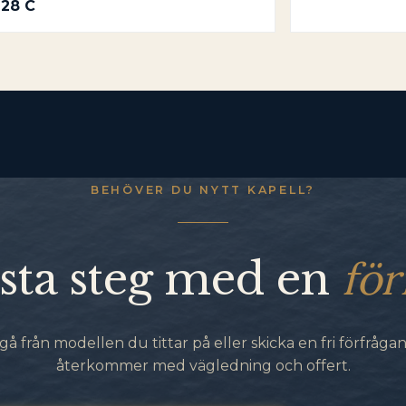
28 C
BEHÖVER DU NYTT KAPELL?
för
sta steg med en
gå från modellen du tittar på eller skicka en fri förfrågan.
återkommer med vägledning och offert.