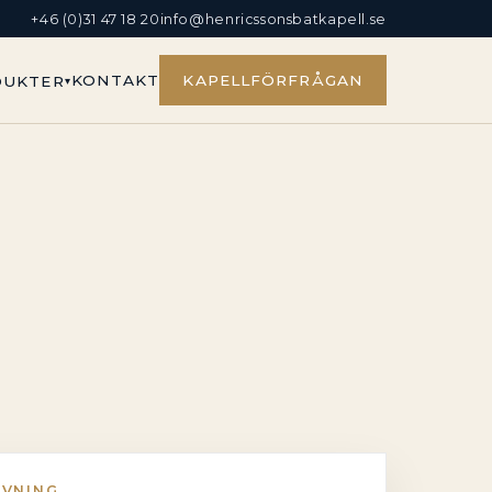
+46 (0)31 47 18 20
info@henricssonsbatkapell.se
KONTAKT
KAPELLFÖRFRÅGAN
DUKTER
IVNING