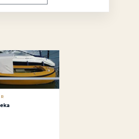
AR
leka