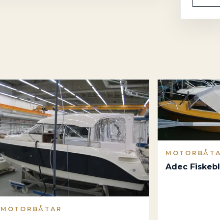
MOTORBÅT
Adec Fiskeb
MOTORBÅTAR