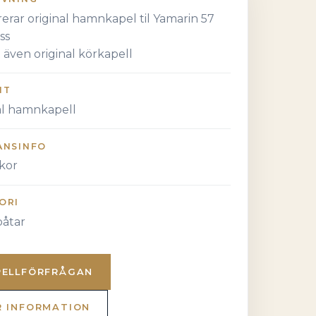
rerar original hamnkapel til Yamarin 57
ss
 även original körkapell
NT
al hamnkapell
ANSINFO
kor
ORI
åtar
PELLFÖRFRÅGAN
R INFORMATION