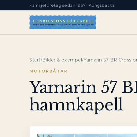
Familjeföretag sedan 1967 · Kungsbacka
Start
/
Bilder & exempel
/
Yamarin 57 BR Cross or
MOTORBÅTAR
Yamarin 57 BR
hamnkapell