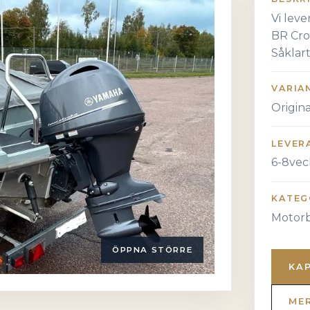
Vi leve
BR Cro
Såklart
VARIA
Origin
LEVER
6-8vec
KATEG
Motorb
ÖPPNA STÖRRE
KA
ME