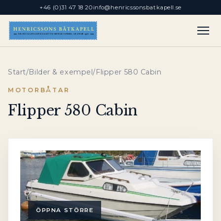
+46 (0)31 47 18 20
info@henricssonsbatkapell.se
Start
/
Bilder & exempel
/
Flipper 580 Cabin
MOTORBÅTAR
Flipper 580 Cabin
ÖPPNA STÖRRE