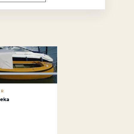
AR
leka