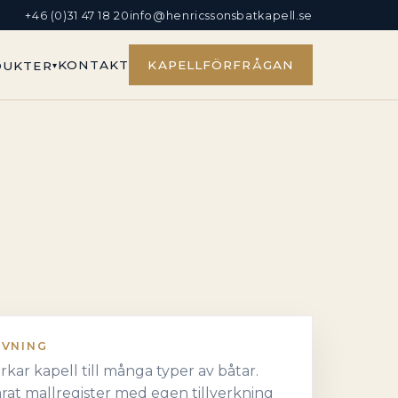
+46 (0)31 47 18 20
info@henricssonsbatkapell.se
KONTAKT
KAPELLFÖRFRÅGAN
DUKTER
IVNING
verkar kapell till många typer av båtar.
rat mallregister med egen tillverkning