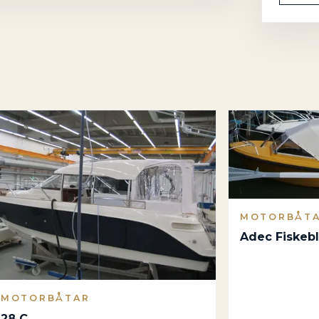
MOTORBÅT
Adec Fiskeb
MOTORBÅTAR
28 C