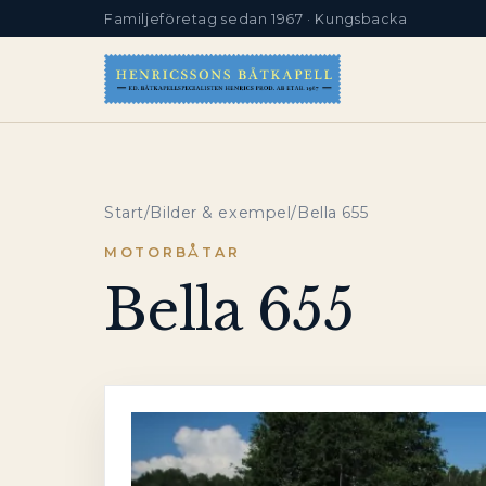
Familjeföretag sedan 1967 · Kungsbacka
Start
/
Bilder & exempel
/
Bella 655
MOTORBÅTAR
Bella 655