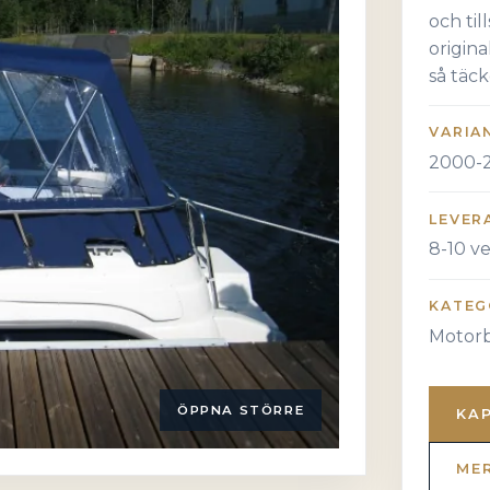
och ti
origin
så täck
VARIA
2000-
LEVER
8-10 v
KATEG
Motorb
ÖPPNA STÖRRE
KA
ME