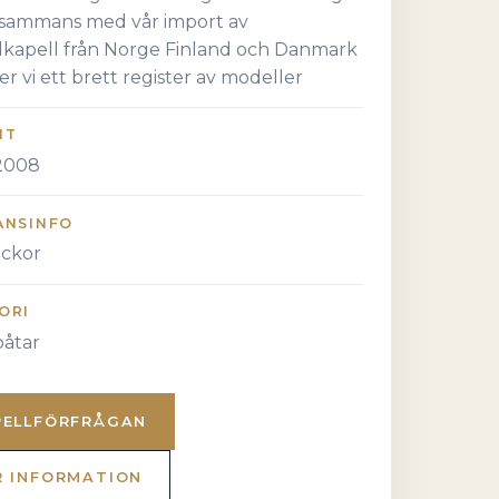
llsammans med vår import av
alkapell från Norge Finland och Danmark
er vi ett brett register av modeller
NT
2008
ANSINFO
eckor
ORI
åtar
PELLFÖRFRÅGAN
R INFORMATION