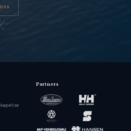
OSS
Partners
kapell.se