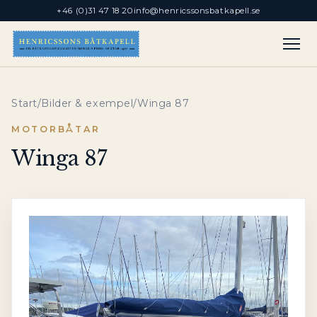
+46 (0)31 47 18 20
info@henricssonsbatkapell.se
Start
/
Bilder & exempel
/
Winga 87
MOTORBÅTAR
Winga 87