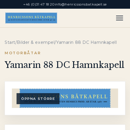
+46 (0)31 47 18 20
info@henricssonsbatkapell.se
Start
/
Bilder & exempel
/
Yamarin 88 DC Hamnkapell
MOTORBÅTAR
Yamarin 88 DC Hamnkapell
ÖPPNA STÖRRE