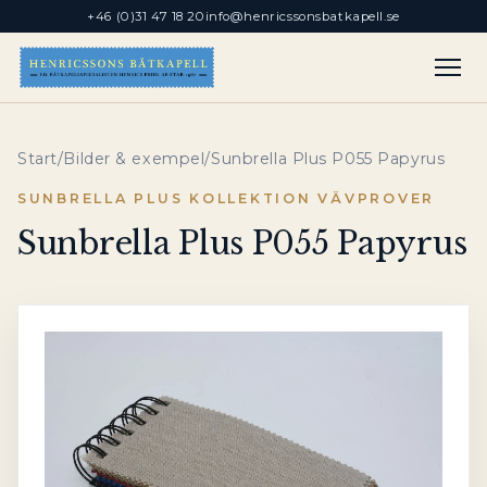
+46 (0)31 47 18 20
info@henricssonsbatkapell.se
Start
/
Bilder & exempel
/
Sunbrella Plus P055 Papyrus
SUNBRELLA PLUS KOLLEKTION VÄVPROVER
Sunbrella Plus P055 Papyrus