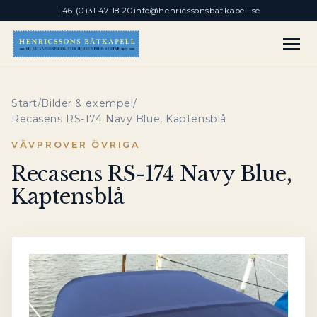
+46 (0)31 47 18 20
info@henricssonsbatkapell.se
Start
/
Bilder & exempel
/
Recasens RS-174 Navy Blue, Kaptensblå
VÄVPROVER ÖVRIGA
Recasens RS-174 Navy Blue,
Kaptensblå