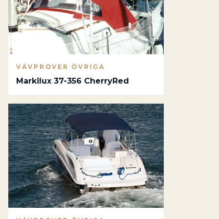
VÄVPROVER ÖVRIGA
Markilux 37-356 CherryRed